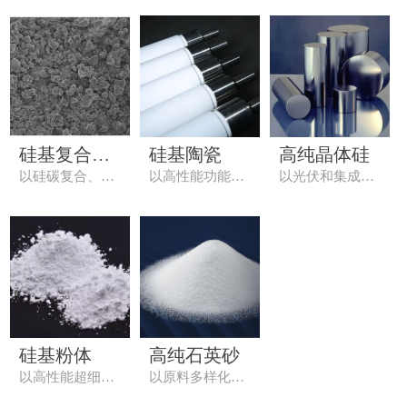
硅基复合材
硅基陶瓷
高纯晶体硅
以硅碳复合、硅
以高性能功能陶
以光伏和集成电
料
基高分子复合、
瓷和结构陶瓷为
路高纯硅材料为
硅基金属复合为
方向，重点发展
方向，重点发展
发展方向，重点
碳化硅陶瓷滤
大尺寸高效光伏
发展锂电池硅碳
芯、微波介质陶
单晶、集成电路
负极材料、高性
瓷、石英陶瓷天
晶圆电子级多晶
能碳硅复合纤维
线罩等精密硅基
硅、第三代半导
材料、透波绝热
陶瓷产品。
体碳化硅衬底材
石英复合材料、
料等产品。
高性能硅基摩擦
硅基粉体
高纯石英砂
材料等产品。
以高性能超细硅
以原料多样化、
基粉体为方向，
产品高端化、工