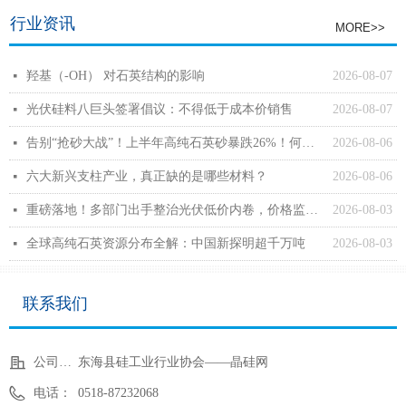
行业资讯
MORE>>
羟基（-OH） 对石英结构的影响
2026-08-07
넷
光伏硅料八巨头签署倡议：不得低于成本价销售
2026-08-07
넷
告别“抢砂大战”！上半年高纯石英砂暴跌26%！何时回弹？
2026-08-06
넷
六大新兴支柱产业，真正缺的是哪些材料？
2026-08-06
넷
重磅落地！多部门出手整治光伏低价内卷，价格监管正式动真格
2026-08-03
넷
全球高纯石英资源分布全解：中国新探明超千万吨
2026-08-03
넷
联系我们
公司名称：
东海县硅工业行业协会——晶硅网
电话：
0518-87232068