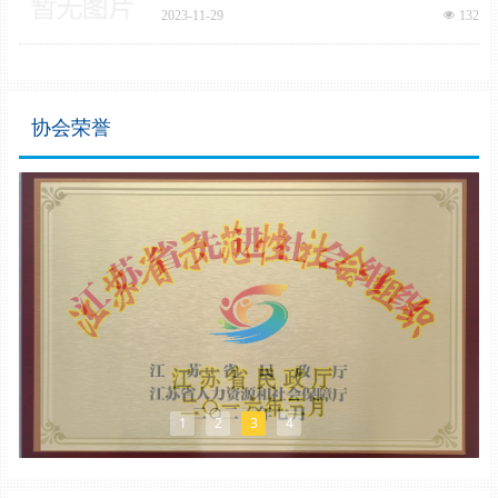
基金会“江苏省先进社会组织”称号，东海硅工业行业协
2023-11-29
넶
132
会位列其中。
协会荣誉
1
2
3
4