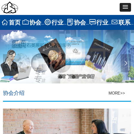
ꀇ
首页
ꄒ
协会介绍
ꂉ
行业展示
ꂓ
协会新闻
ꁳ
行业资讯
ꂘ
联系我们
넳
넲
协会介绍
MORE>>