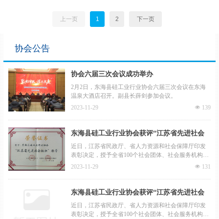
重点发展低辐
艺绿色化为方
射、高流动性球
向，重点发展光
上一页
1
2
下一页
型硅微粉、高纯
伏、半导体等领
超细硅基粉体等
域高纯石英砂，
产品。
全面对标美国矽
协会公告
比科高端产品。
协会六届三次会议成功举办
2月2日，东海县硅工业行业协会六届三次会议在东海
温泉大酒店召开。副县长薛剑参加会议。
2023-11-29
넶
139
东海县硅工业行业协会获评“江苏省先进社会
组织”
近日，江苏省民政厅、省人力资源和社会保障厅印发
表彰决定，授予全省100个社会团体、社会服务机构和
基金会“江苏省先进社会组织”称号，东海硅工业行业协
2023-11-29
넶
131
会位列其中。
东海县硅工业行业协会获评“江苏省先进社会
组织”
近日，江苏省民政厅、省人力资源和社会保障厅印发
表彰决定，授予全省100个社会团体、社会服务机构和