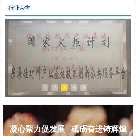
行业荣誉
1
2
3
4
5
凝心聚力促发展 砥砺奋进铸辉煌