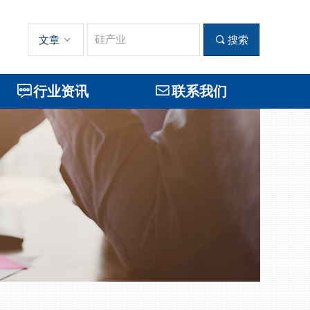
文章
ꀁ
끠
搜索
ꁳ
行业资讯
ꂘ
联系我们