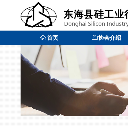
东海县硅工业
Donghai Silicon Industr
ꀇ
首页
ꄒ
协会介绍