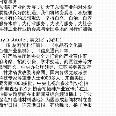
日常事务。
东海硅产业的发展，扩大了东海产业的对外影
展提供良好的机遇。我们将转变观念，积极推
为才有位的思想观念，坚持自立、自治、自养
服务水准，为行业服务，为政府服务，为社会
县硅工业行业协会愿与全国各地的同行们加强
y Institute，英文缩写为SII )。
《硅材料资料汇编》、《水晶石文化简
百佳产业集群》、《信息通讯》等。
硅产品展厅是协会全力打造的产业宣传窗
府考察、招商引资、学术交流、商贸往来等方
技部副部长、中央办公厅领导、江苏省委省政府
、甘肃省发改委考察团、国内各级党政考察
技专家等重要人士4000多人，来自美国、
客商1000多批。中央电视台多次到协会拍
江苏电视台多次到协会拍摄硅产业宣传片在江
拍摄专题新闻在市新闻及综合频道播出；宁波
起点打造硅材料基地》为题形成新闻材料在当
新华日报、连云港日报、苍梧晚报、扬子晚报