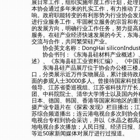
展日常工作，组织实施年度工作计划，处理
本协会通过多年来的扎实工作，有力推动了
响。政府职能转变的有利形势为行业协会发
进行业服务工作，牢固树立服务的宗旨和有
的发展方向，明确行业工作任务，努力提高
服务。在硅产业经济快速发展的今天，东海
交流与合作，共同繁荣硅产业。
协会英文名称：DongHai siliconIndustr
协会书刊：《东海县硅材料产业概述》、
述》、《东海县硅工业资料汇编》、《中国
东海县硅产品展厅位于协会办公楼三楼。
口，分类展示近万件实物展品，累计接待政
面的参观人士30000多人。曾接待国家科
领导、江苏省委巡视组、江苏省科技厅厅长
团、中科院院士、清华大学博士以及国内外科
日本、德国、韩国、香港等国家和地区的重要
摄产业专题片在《探索·发现》栏目播出；
苏综合频道播出；连云港电视台多次到协会
电视台专程到协会采访，并以《水晶之都高
地电视台多次播放；人民日报、经济日报、
等近50家新闻媒体对展厅进行过报道。