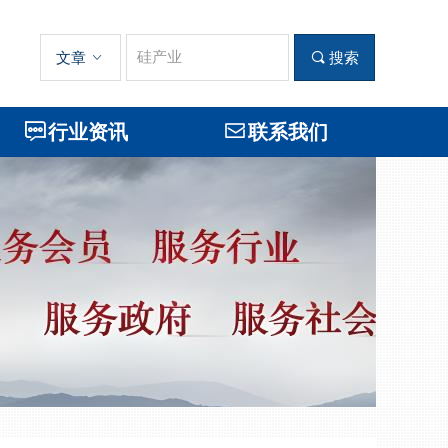
文章
ꀁ
끠
搜索
ꁳ
行业资讯
ꂘ
联系我们