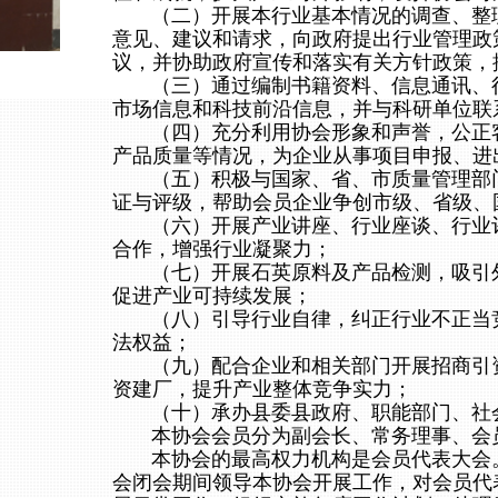
（二）开展本行业基本情况的调查、整理
意见、建议和请求，向政府提出行业管理政
议，并协助政府宣传和落实有关方针政策，
（三）通过编制书籍资料、信息通讯、行
市场信息和科技前沿信息，并与科研单位联
（四）充分利用协会形象和声誉，公正客
产品质量等情况，为企业从事项目申报、进
（五）积极与国家、省、市质量管理部门
证与评级，帮助会员企业争创市级、省级、
（六）开展产业讲座、行业座谈、行业评
合作，增强行业凝聚力；
（七）开展石英原料及产品检测，吸引外
促进产业可持续发展；
（八）引导行业自律，纠正行业不正当竞
法权益；
（九）配合企业和相关部门开展招商引资
资建厂，提升产业整体竞争实力；
（十）承办县委县政府、职能部门、社会
本协会会员分为副会长、常务理事、会员
本协会的最高权力机构是会员代表大会。
会闭会期间领导本协会开展工作，对会员代