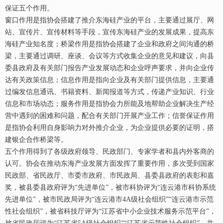
保证五个作用。
窗口作用是指协会搭建了推介东海硅产业的平台，主要通过展厅、网
站、宣传片、宣传材料等手段，宣传东海硅产业的发展成果，提高东
海硅产业知名度；桥梁作用是指协会搭建了企业和政府之间沟通的桥
梁，主要通过调研、座谈、会议等方式收集企业的意见和建议，向县
委县政府及有关部门报告产业发展动态和企业呼声要求，并向企业传
达有关政策信息；信息作用是指向企业及有关部门提供信息，主要通
过编发信息通讯、书籍资料、新闻报道等方式，传递产业知识、行业
信息和市场动态；服务作用是指协会力所能及地帮助企业解决生产经
营中遇到的困难和问题，配合有关部门开展产业工作；信誉保证作用
是指协会利用自身影响力对外推介企业，为企业提供必要的证明，搭
建银企合作桥梁等。
五个作用得到了各级政府领导、民政部门、专家学者和县内外客商的
认可。协会在推动东海产业发展方面发挥了重要作用，多次受到国家
民政部、省民政厅、市委市政府、市民政局、县委县政府的表彰和嘉
奖，被县委县政府评为“先进单位”，被市科协评为“连云港市科协系统
先进单位”，被市民政局评为“连云港市4A级社会组织”“连云港市示范
性社会组织”，被省科技厅评为“江苏省中小企业技术服务示范平台”，