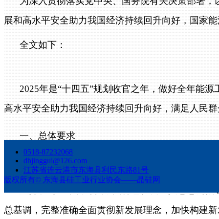
为深入贯彻落实党中央、国务院有关决策部署，
展和高水平安全助力我国经济持续回升向好，国家能
全文如下：
2025年是“十四五”规划收官之年，做好全年
高水平安全助力我国经济持续回升向好，满足人民群
一、总体要求
0518-87232068
dhjinggui@126.com
（一）指导思想
江苏省连云港市东海县利民东路81号
版权所有©
东海县硅工业行业协会——晶硅网
坚持以习近平新时代中国特色社会主义思想为指
总基调，完整准确全面贯彻新发展理念，加快构建新