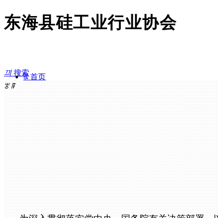
东海县硅工业行业协会
끠
搜索
ꀇ
首页
文章
ꀁ
ꂃ
ꁹ
ꄒ
协会介绍
文章
Donghai Silicon Industry Association
产品
ꂉ
行业展示
ꂓ
协会新闻
ꁳ
行业资讯
ꂘ
联系我们