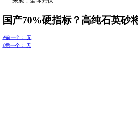
来源：全球光伏
国产70%硬指标？高纯石英砂
ꄴ
前一个：
无
ꄲ
后一个：
无