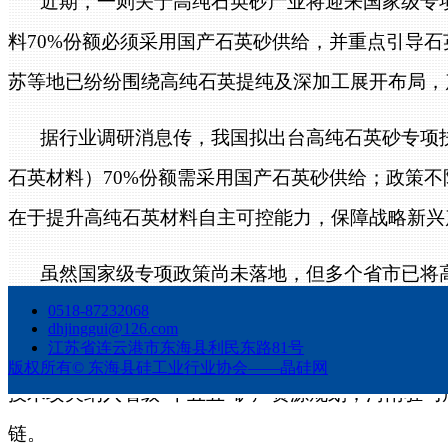
近期，一则关于高纯石英砂产业将迎来国家级专
料
70%份额必须采用国产石英砂供给，并重点引导
苏等地已纷纷围绕高纯石英提纯及深加工展开布局，
据行业调研消息传，我国拟出台高纯石英砂专项
石英材料）
70%份额需采用国产石英砂供给；政策
在于提升高纯石英材料自主可控能力，保障战略新兴
虽然国家级专项政策尚未落地，但多个省市已将
0518-87232068
组建专职招商专班，推动硅基产业产值增长；河南三
dhjinggui@126.com
江苏省连云港市东海县利民东路81号
业技术研究院”；广西灌阳县引进企业量产纯度达99
版权所有©
东海县硅工业行业协会——晶硅网
技术攻关纳入省级“十五五”矿产资源规划；河南驻
链。