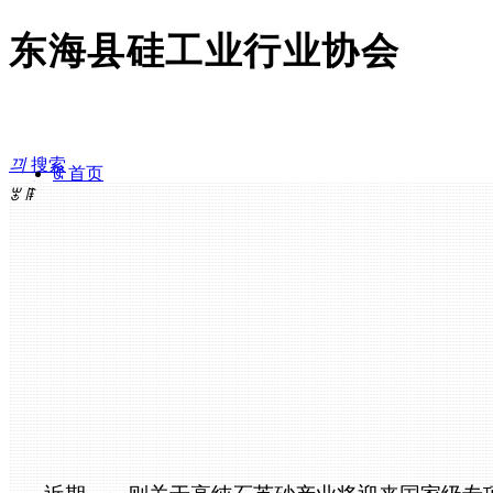
东海县硅工业行业协会
끠
搜索
ꀇ
首页
文章
ꀁ
ꂃ
ꁹ
ꄒ
协会介绍
文章
Donghai Silicon Industry Association
产品
ꂉ
行业展示
ꂓ
协会新闻
ꁳ
行业资讯
ꂘ
联系我们