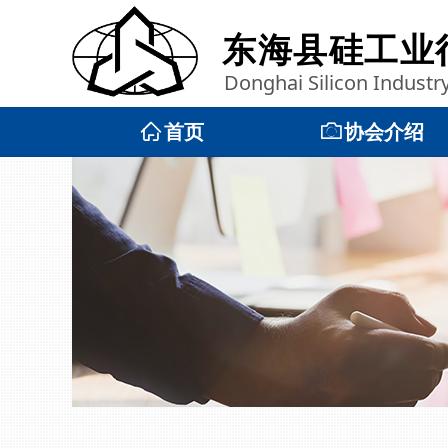
东海县硅工业
Donghai Silicon Industr
ꀇ
首页
ꄒ
协会介绍