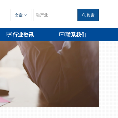
文章
ꀁ
끠
搜索
ꁳ
行业资讯
ꂘ
联系我们